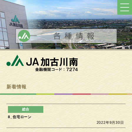
ト
ッ
プ
へ
戻
る
新着情報
8_住宅ローン
2022年9月30日