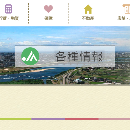
貯蓄・
融資
保障
不動産
店舗・