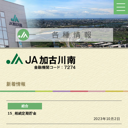
ト
ッ
プ
へ
戻
る
新着情報
15_相続定期貯金
2023年10月2日