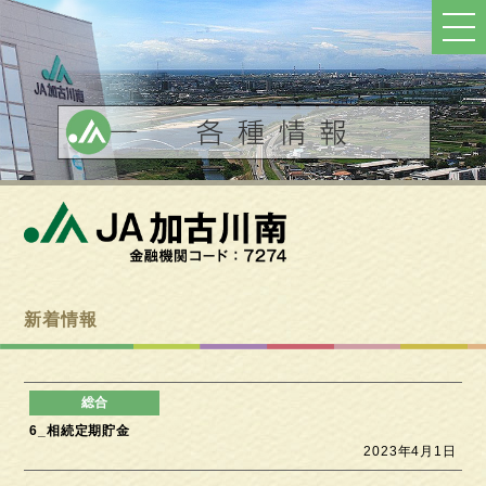
ト
ッ
プ
へ
戻
る
新着情報
6_相続定期貯金
2023年4月1日