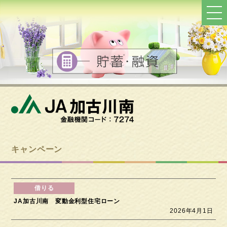
ト
ッ
プ
へ
戻
る
キャンペーン
JA加古川南 変動金利型住宅ローン
2026年4月1日