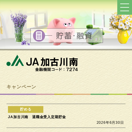
ト
ッ
プ
へ
戻
る
キャンペーン
JA加古川南 退職金受入定期貯金
2026年6月30日