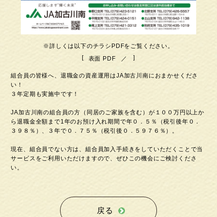
※詳しくは以下のチラシPDFをご覧ください。
表面 PDF
組合員の皆様へ、退職金の資産運用はJA加古川南におまかせくださ
い！
３年定期も実施中です！
JA加古川南の組合員の方（同居のご家族を含む）が１００万円以上か
ら退職金全額まで1年のお預け入れ期間で年０．５％（税引後年０．
３９８％）、３年で０．７５％（税引後０．５９７６％）。
現在、組合員でない方は、組合員加入手続きをしていただくことで当
サービスをご利用いただけますので、ぜひこの機会にご検討くださ
い。
戻る