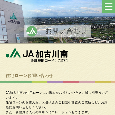
ト
ッ
プ
へ
戻
る
住宅ローンお問い合わせ
JA加古川南の住宅ローンにご関⼼をお持ちいただき、誠に有難うござ
います。
住宅ローンのお借⼊れ、お借換えのご相談や審査のご依頼など、お気
軽にお問い合わせください。
また、新規お借⼊れの簡単シミユレーションもできます。