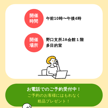
開催
午前10時〜午後4時
時間
開催
野⼝⽀所JA会館１階
場所
多⽬的室
お電話でのご予約受付中！
ご予約のお客様にはもれなく
粗品プレゼント！