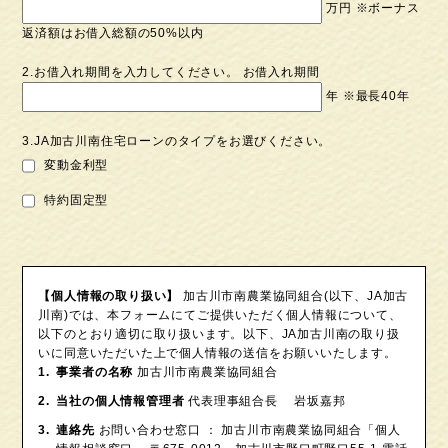
万円 ※ボーナス
返済額はお借⼊総額の50%以内
2.お借⼊れ期間を⼊⼒してください。 お借⼊れ期間
年 ※最⻑40年
3.JA加古川南住宅ローンのタイプをお選びください。
変動金利型
特約固定型
【個人情報の取り扱い】
加古川市南農業協同組合(以下、JA加古
川南)では、本フォームにてご提供いただく個人情報について、
以下のとおり適切に取り扱います。以下、JA加古川南の取り扱
いに同意いただいた上で個人情報の送信をお願いいたします。
事業者の名称
加古川市南農業協同組合
当社の個人情報管理者
代表理事組合長 岩坂嘉邦
連絡先
お問い合わせ窓口 ： 加古川市南農業協同組合「個人