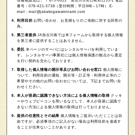
情報相談窓口」 〒675-0012 加古川市野口町野口55-1 電話
番号：079-421-3738（受付時間：平日9時～17時） E-
mail：mail@jakakogawaminami.com
利用目的
お問い合わせ、お見積もりのご依頼に対する回答の
為。
第三者提供
JA加古川南では本フォームから取得する個人情報
を第三者に提供することはありません。
委託
本ページのサーバにはレンタルサーバを利用していま
す。 レンタルサーバ事業社には個人情報保護の観点から選定
を行い契約を交わしております。
取得した個人情報の開示等及びお問い合わせ窓口
個人情報に
ついて、利用目的の通知、開示等・訂正等・利用停止等のご
希望やその他のお問い合わせについては、下記までお問い合
わせください。
本人が容易に認識できない方法による個人情報の取得
クッキ
ーやウェブビーコンを用いるなどして、本人が容易に認識で
きない方法による個人情報の取得は行っておりません。
提供の任意性とその結果
個人情報をご提示いただくことは自
由ですが、必須事項のご記入がない場合は利用目的を達成す
ることが出来ないことがあります。