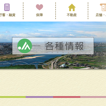
貯蓄・
融資
保障
不動産
店舗・