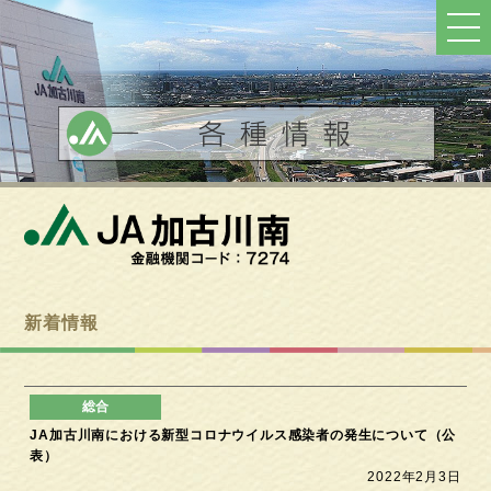
ト
ッ
プ
へ
戻
る
新着情報
JA加古川南における新型コロナウイルス感染者の発生について（公
表）
2022年2月3日