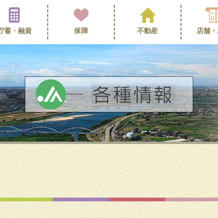
貯蓄・
融資
保障
不動産
店舗・