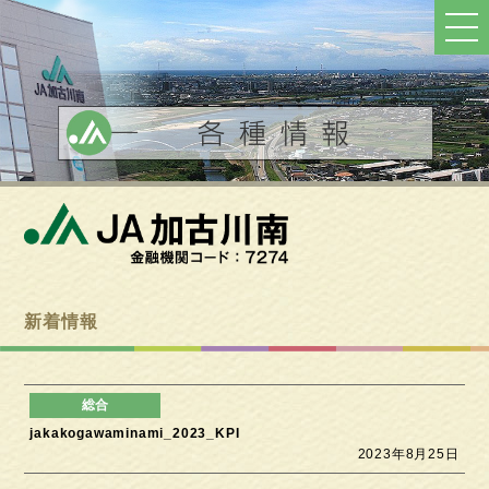
ト
ッ
プ
へ
戻
る
新着情報
jakakogawaminami_2023_KPI
2023年8月25日