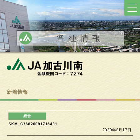
ト
ッ
プ
へ
戻
る
新着情報
SKM_C36820081716431
2020年8月17日