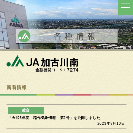
ト
ッ
プ
へ
戻
る
新着情報
「令和5年度 稲作気象情報 第2号」を公開しました
2023年8月10日