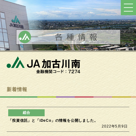
ト
ッ
プ
へ
戻
る
新着情報
「投資信託」と「iDeCo」の情報を公開しました。
2022年5月9日