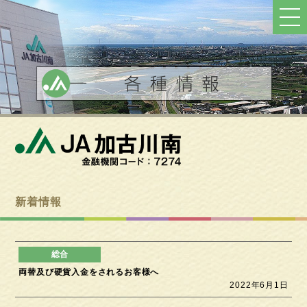
ト
ッ
プ
へ
戻
る
新着情報
両替及び硬貨入金をされるお客様へ
2022年6月1日