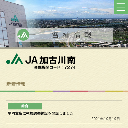
ト
ッ
プ
へ
戻
る
新着情報
平岡支所に乾燥調整施設を開設しました
2021年10月19日