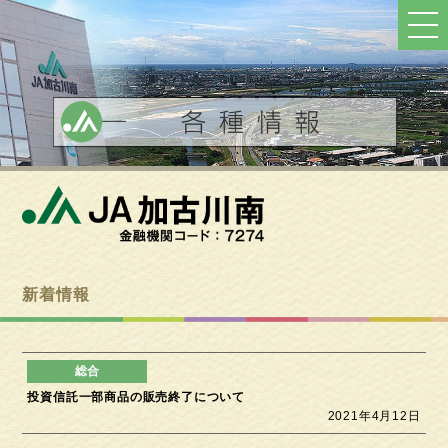
ト
ッ
プ
へ
戻
る
新着情報
投資信託一部商品の販売終了について
2021年4月12日