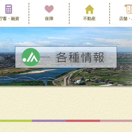
貯蓄・
融資
保障
不動産
店舗・