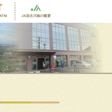
ATM
JA加古川南の
概要