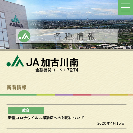
ト
ッ
プ
へ
戻
る
新着情報
新型コロナウイルス感染症への対応について
2020年4月15日