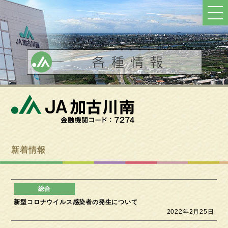
ト
ッ
プ
へ
戻
る
新着情報
新型コロナウイルス感染者の発生について
2022年2月25日