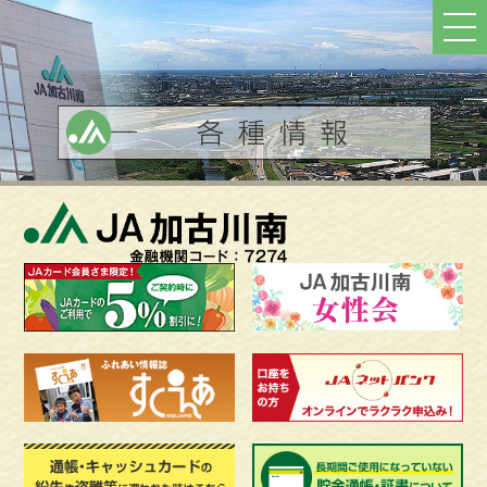
ト
ッ
プ
へ
戻
る