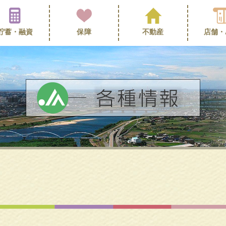
貯蓄・
融資
保障
不動産
店舗・