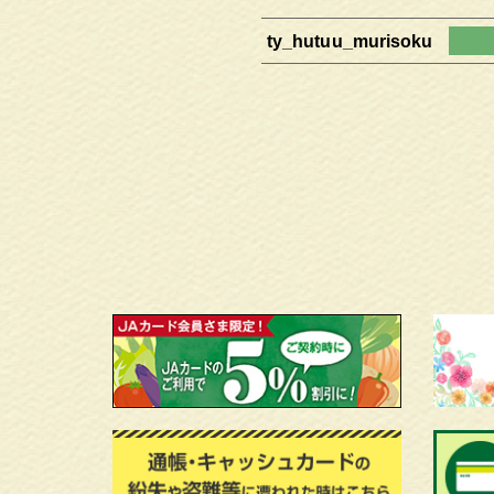
ty_hutuu_murisoku