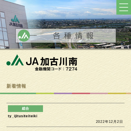
ト
ッ
プ
へ
戻
る
新着情報
ty_ijitusiteiteiki
2022年12月2日