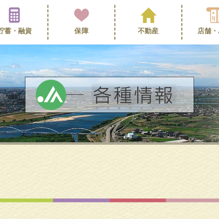
貯蓄・
融資
保障
不動産
店舗・