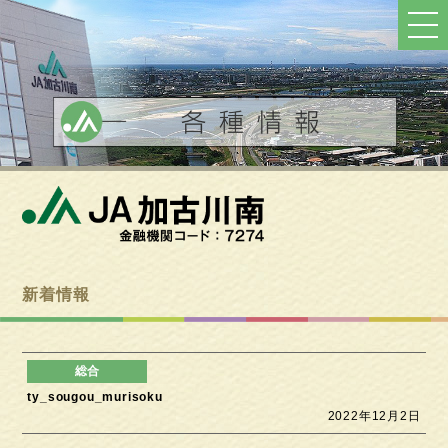
ト
ッ
プ
へ
戻
る
新着情報
ty_sougou_murisoku
2022年12月2日