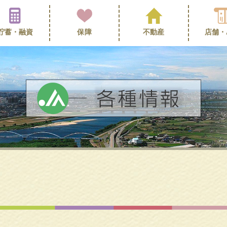
貯蓄・
融資
保障
不動産
店舗・